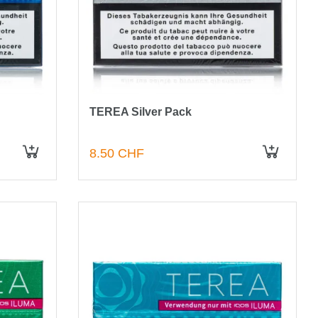
TEREA Silver Pack
8.50 CHF
IN DEN WARENKORB
IN DEN WARENKORB