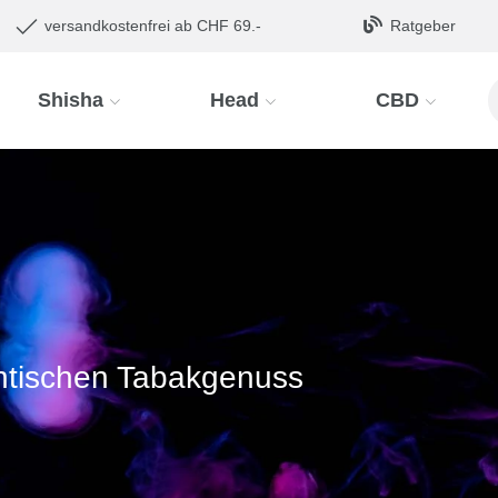
versandkostenfrei ab CHF 69.-
Ratgeber
Shisha
Head
CBD
entischen Tabakgenuss