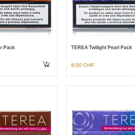
r Pack
TEREA Twilight Pearl Pack
8.50 CHF
IN DEN WARENKORB