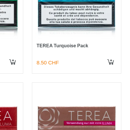
TEREA Turquoise Pack
8.50 CHF
IN DEN WARENKORB
IN DEN WARENKORB