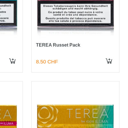
TEREA Russet Pack
8.50 CHF
IN DEN WARENKORB
IN DEN WARENKORB