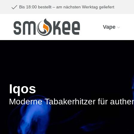
Bis 18:00 bestellt – am nächsten Werktag geliefert
Vape
Iqos
Moderne Tabakerhitzer für auth