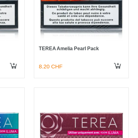
TEREA Amelia Pearl Pack
8.20 CHF
IN DEN WARENKORB
IN DEN WARENKORB