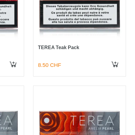
TEREA Teak Pack
8.50 CHF
IN DEN WARENKORB
IN DEN WARENKORB