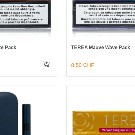
e Pack
TEREA Mauve Wave Pack
8.50 CHF
IN DEN WARENKORB