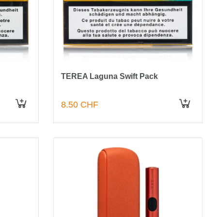
TEREA Laguna Swift Pack
8.50 CHF
IN DEN WARENKORB
IN DEN WARENKORB