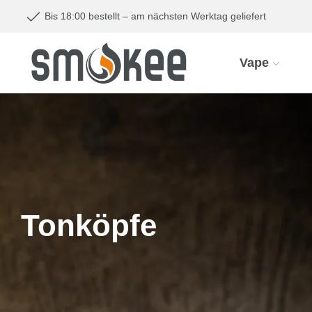
Bis 18:00 bestellt – am nächsten Werktag geliefert
Vape
Tonköpfe