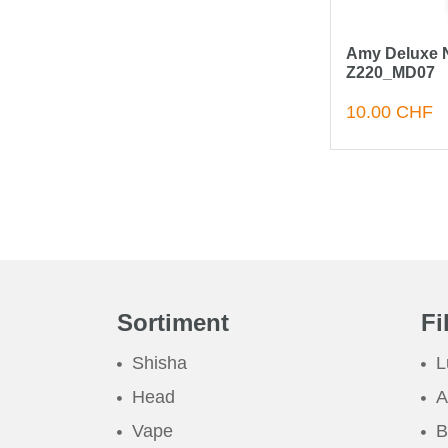
Amy Deluxe N
Z220_MD07
10.00 CHF
Sortiment
Fi
Shisha
L
Head
A
Vape
B