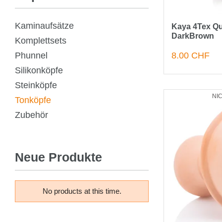
Kaminaufsätze
Kaya 4Tex Qu
DarkBrown
Komplettsets
Phunnel
8.00 CHF
Silikonköpfe
Steinköpfe
NI
Tonköpfe
Zubehör
Neue Produkte
No products at this time.