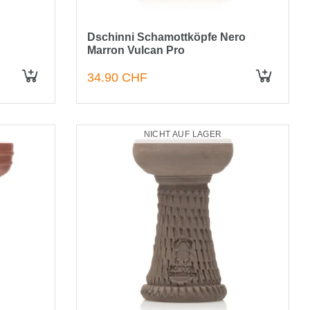
Dschinni Schamottköpfe Nero
Marron Vulcan Pro
34.90 CHF
IN DEN WARENKORB
IN DEN WARENKORB
NICHT AUF LAGER