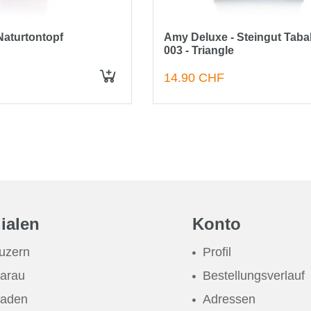
aturtontopf
Amy Deluxe - Steingut Tab
003 - Triangle
14.90 CHF
lialen
Konto
uzern
Profil
arau
Bestellungsverlauf
aden
Adressen