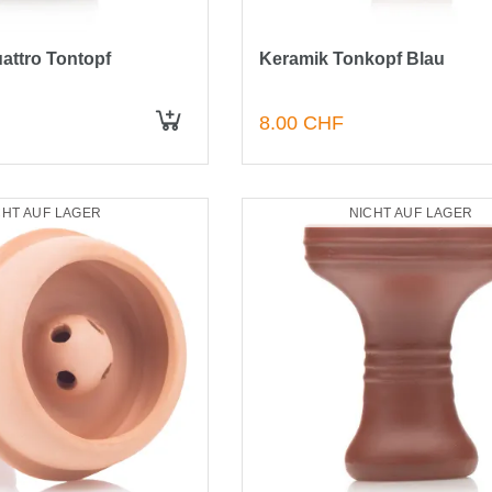
attro Tontopf
Keramik Tonkopf Blau
8.00 CHF
IN DEN WARENKORB
CHT AUF LAGER
NICHT AUF LAGER