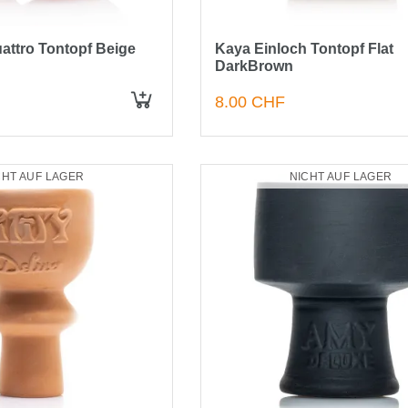
attro Tontopf Beige
Kaya Einloch Tontopf Flat
DarkBrown
8.00 CHF
CHT AUF LAGER
NICHT AUF LAGER