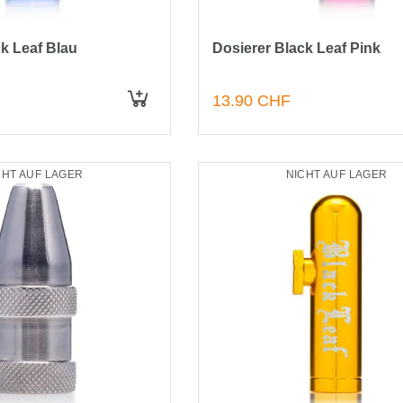
k Leaf Blau
Dosierer Black Leaf Pink
13.90 CHF
IN DEN WARENKORB
CHT AUF LAGER
NICHT AUF LAGER