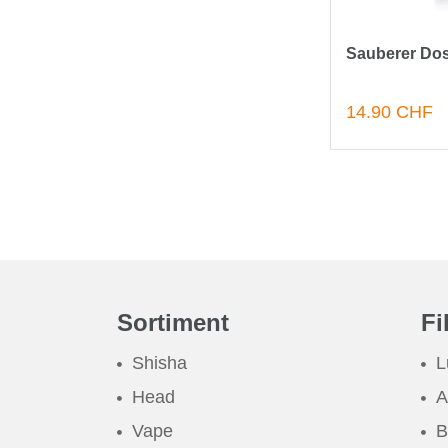
Sauberer Dos
14.90 CHF
Sortiment
Fi
Shisha
L
Head
A
Vape
B