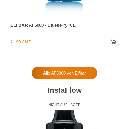
ELFBAR AF5000 - Blueberry ICE
21.90 CHF
IN DEN WARENKORB
Alle AF5000 von Elfbar
InstaFlow
NICHT AUF LAGER