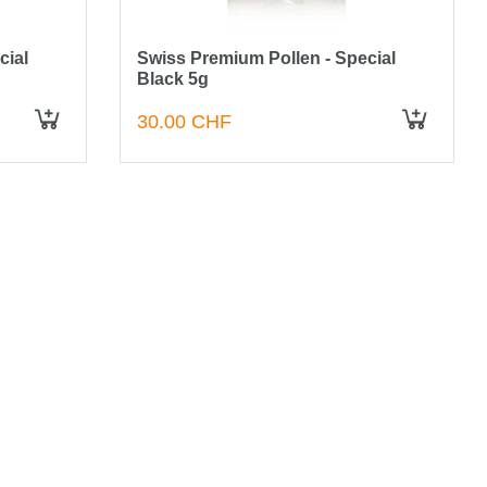
cial
Swiss Premium Pollen - Special
Black 5g
30.00 CHF
IN DEN WARENKORB
IN DEN WARENKORB