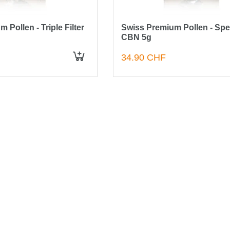
 Pollen - Triple Filter
Swiss Premium Pollen - Spe
CBN 5g
34.90 CHF
IN DEN WARENKORB